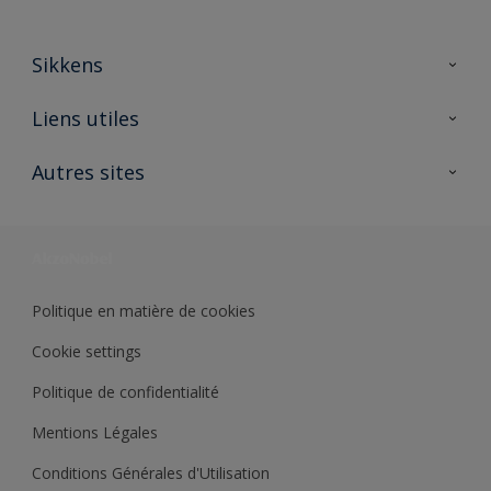
Sikkens
A propos de Sikkens
Liens utiles
Contactez nous
Ouvrir un magasin PASS
Autres sites
Trimetal
Sikkens Solutions
Polyfilla Pro
Wiki Peinture
Développement durable
Où jeter son pot de peinture ?
Politique en matière de cookies
Cookie settings
Politique de confidentialité
Mentions Légales
Conditions Générales d'Utilisation