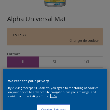
Alpha Universal Mat
E5.15.77
Changer de couleur
Format
1L
5L
10L
Quantité
Calculateur de peinture
We respect your privacy.
Calculer
By clicking “Accept All Cookies”, you agree to the storing of cookies
on your device to enhance site navigation, analyze site usage, and
assist in our marketing efforts.
Info
Cookies Settings