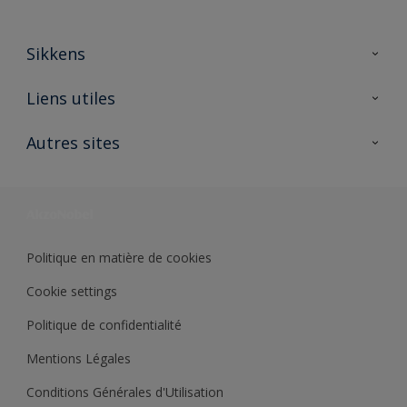
Sikkens
A propos de Sikkens
Liens utiles
Contactez nous
Ouvrir un magasin PASS
Autres sites
Trimetal
Sikkens Solutions
Polyfilla Pro
Wiki Peinture
Développement durable
Où jeter son pot de peinture ?
Politique en matière de cookies
Cookie settings
Politique de confidentialité
Mentions Légales
Conditions Générales d'Utilisation