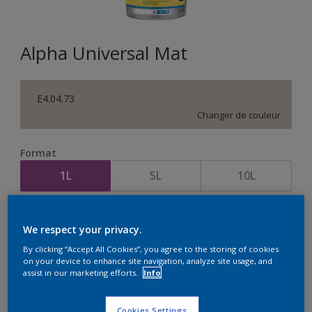
Alpha Universal Mat
E4.04.73
Changer de couleur
Format
1L
5L
10L
Quantité
Calculateur de peinture
We respect your privacy.
Calculer
By clicking “Accept All Cookies”, you agree to the storing of cookies
on your device to enhance site navigation, analyze site usage, and
assist in our marketing efforts.
Info
Cookies Settings