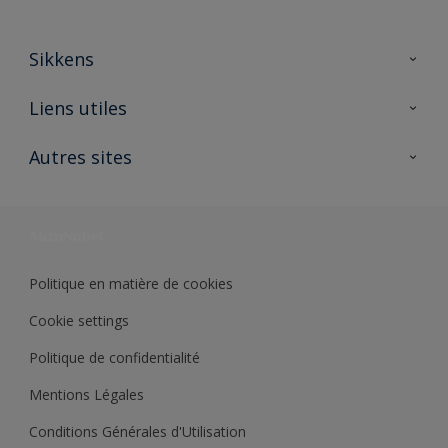
Sikkens
A propos de Sikkens
Liens utiles
Contactez nous
Ouvrir un magasin PASS
Autres sites
Trimetal
Sikkens Solutions
Polyfilla Pro
Wiki Peinture
Développement durable
Où jeter son pot de peinture ?
Politique en matière de cookies
Cookie settings
Politique de confidentialité
Mentions Légales
Conditions Générales d'Utilisation