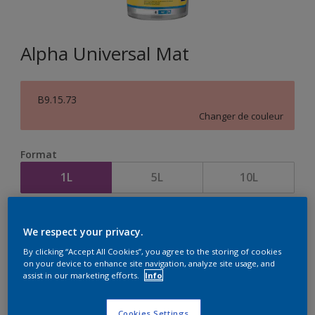
Alpha Universal Mat
B9.15.73
Changer de couleur
Format
1L
5L
10L
Quantité
Calculateur de peinture
We respect your privacy.
Calculer
By clicking “Accept All Cookies”, you agree to the storing of cookies
on your device to enhance site navigation, analyze site usage, and
assist in our marketing efforts.
Info
Cookies Settings