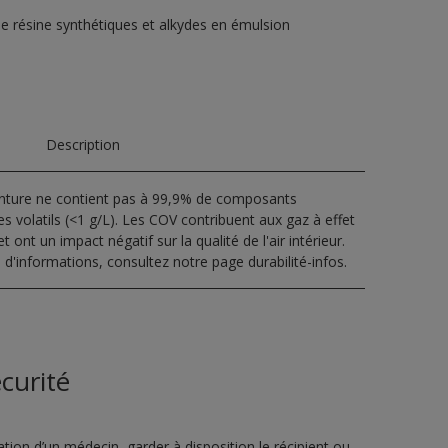
de résine synthétiques et alkydes en émulsion
Description
inture ne contient pas à 99,9% de composants
s volatils (<1 g/L). Les COV contribuent aux gaz à effet
t ont un impact négatif sur la qualité de l'air intérieur.
 d'informations, consultez notre page durabilité-infos.
curité
ion d’un médecin, garder à disposition le récipient ou