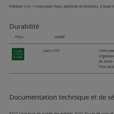
Peinture 2 en 1 mate pour murs, plafonds et boiseries, à base 
Durabilité
Picto
Libellé
Sans COV
Cette pe
organique
de serre e
Pour plus
Documentation technique et de sé
P102-Tenir hors de portée des enfants. P101-En cas de consultat