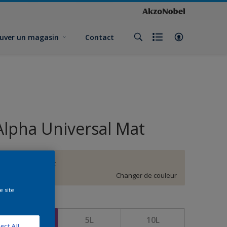
uver un magasin
Contact
Alpha Universal Mat
Blanc de chaux
Changer de couleur
e site
ormat
1L
5L
10L
ect All