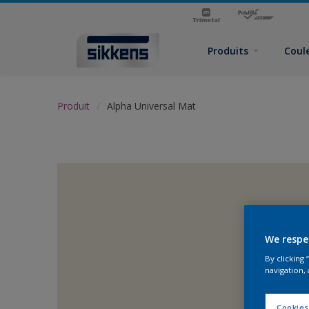
Produits
Coul
Produit
Alpha Universal Mat
We respe
By clicking
navigation, 
Cookies