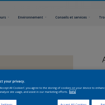
eurs
Environnement
Conseils et services
Tro
ct your privacy.
 “Accept All Cookies”, you agree to the storing of cookies on your device to enhanc
analyze site usage, and assist in our marketing efforts.
Info
F
 Settings
Accept All Cookies
Rej