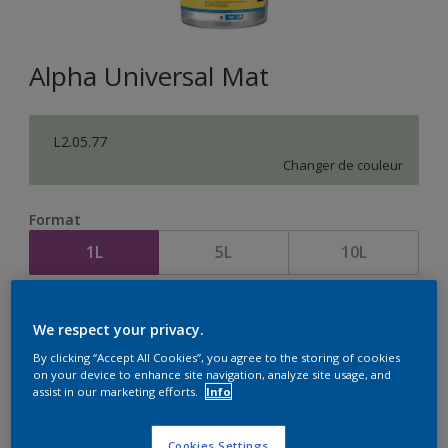
Alpha Universal Mat
L2.05.77
Changer de couleur
Format
1L
5L
10L
Quantité
Calculateur de peinture
We respect your privacy.
Calculer
By clicking “Accept All Cookies”, you agree to the storing of cookies
on your device to enhance site navigation, analyze site usage, and
assist in our marketing efforts.
Info
Cookies Settings