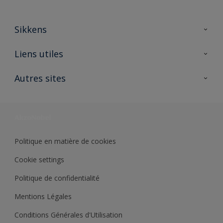
Sikkens
A propos de Sikkens
Liens utiles
Contactez nous
Ouvrir un magasin PASS
Autres sites
Trimetal
Sikkens Solutions
Polyfilla Pro
Wiki Peinture
Développement durable
Où jeter son pot de peinture ?
Politique en matière de cookies
Cookie settings
Politique de confidentialité
Mentions Légales
Conditions Générales d'Utilisation