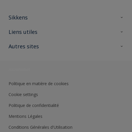
Sikkens
A propos de Sikkens
Liens utiles
Contactez nous
Ouvrir un magasin PASS
Autres sites
Trimetal
Sikkens Solutions
Polyfilla Pro
Wiki Peinture
Développement durable
Où jeter son pot de peinture ?
Politique en matière de cookies
Cookie settings
Politique de confidentialité
Mentions Légales
Conditions Générales d'Utilisation