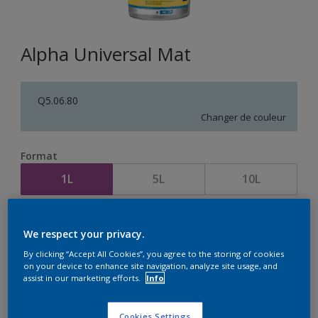
Alpha Universal Mat
Q5.06.80
Changer de couleur
Format
1L
5L
10L
Quantité
Calculateur de peinture
We respect your privacy.
Calculer
By clicking “Accept All Cookies”, you agree to the storing of cookies
on your device to enhance site navigation, analyze site usage, and
assist in our marketing efforts.
Info
Cookies Settings