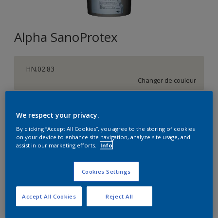
Alpha SanoProtex
HN.02.83
Changer de couleur
Format
We respect your privacy.
5L
10L
By clicking “Accept All Cookies”, you agree to the storing of cookies
on your device to enhance site navigation, analyze site usage, and
assist in our marketing efforts.
Info
Quantité
Calculateur de peinture
Calculer
Cookies Settings
Accept All Cookies
Reject All