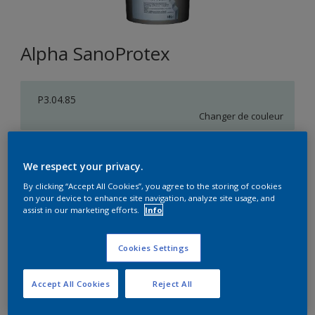
Alpha SanoProtex
P3.04.85
Changer de couleur
Format
We respect your privacy.
5L
10L
By clicking “Accept All Cookies”, you agree to the storing of cookies
on your device to enhance site navigation, analyze site usage, and
assist in our marketing efforts.
Info
Quantité
Calculateur de peinture
Calculer
Cookies Settings
Accept All Cookies
Reject All