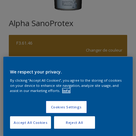
Alpha SanoProtex
F3.61.46
Changer de couleur
Format
We respect your privacy.
5L
10L
By clicking “Accept All Cookies”, you agree to the storing of cookies
on your device to enhance site navigation, analyze site usage, and
assist in our marketing efforts.
Info
Quantité
Calculateur de peinture
Calculer
Cookies Settings
Accept All Cookies
Reject All