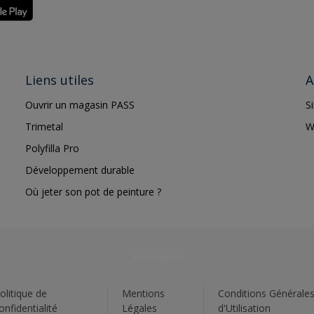
Liens utiles
A
Ouvrir un magasin PASS
S
Trimetal
W
Polyfilla Pro
Développement durable
Où jeter son pot de peinture ?
olitique de
Mentions
Conditions Générale
onfidentialité
Légales
d'Utilisation