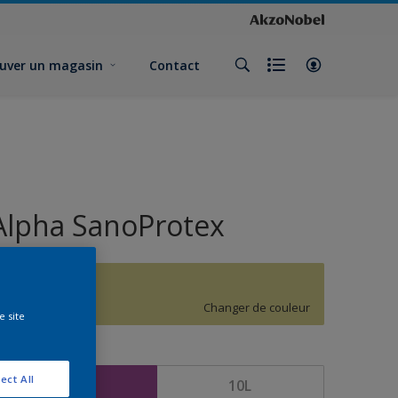
uver un magasin
Contact
Alpha SanoProtex
G8.25.74
Changer de couleur
e site
ormat
ect All
5L
10L