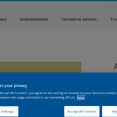
eurs
Environnement
Conseils et services
Tro
ct your privacy.
 “Accept All Cookies”, you agree to the storing of cookies on your device to enhanc
analyze site usage, and assist in our marketing efforts.
Info
F
 Settings
Accept All Cookies
Rej