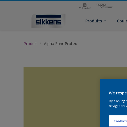
Produits
Coul
Produit
Alpha SanoProtex
We respe
By clicking
navigation, 
Cookies