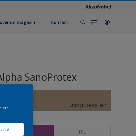
uver un magasin
Contact
Alpha SanoProtex
E7.13.62
Changer de couleur
e site
ormat
ect All
5L
10L