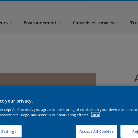
eurs
Environnement
Conseils et services
Tro
ct your privacy.
 “Accept All Cookies”, you agree to the storing of cookies on your device to enhanc
analyze site usage, and assist in our marketing efforts.
Info
F
 Settings
Accept All Cookies
Rej