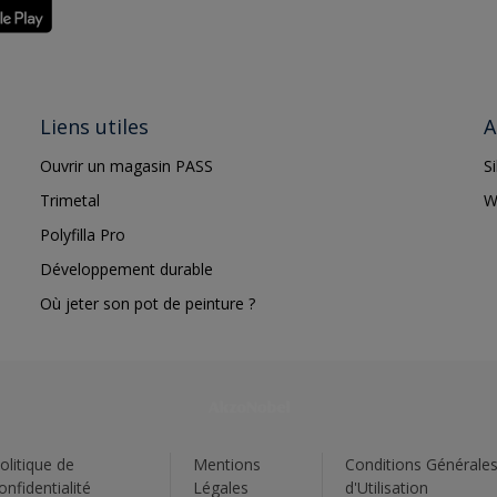
Liens utiles
A
Ouvrir un magasin PASS
S
Trimetal
W
Polyfilla Pro
Développement durable
Où jeter son pot de peinture ?
olitique de
Mentions
Conditions Générale
onfidentialité
Légales
d'Utilisation