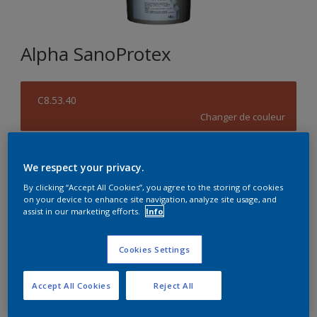
Alpha SanoProtex
C8.53.40
Changer de couleur
Format
We respect your privacy.
5L
10L
By clicking “Accept All Cookies”, you agree to the storing of cookies
on your device to enhance site navigation, analyze site usage, and
assist in our marketing efforts.
Info
Quantité
Calculateur de peinture
Calculer
Cookies Settings
Accept All Cookies
Reject All