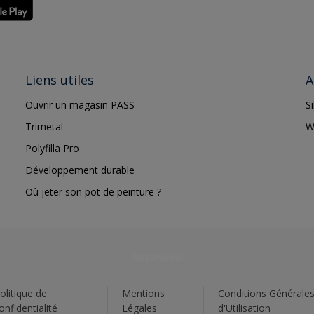
Liens utiles
A
Ouvrir un magasin PASS
S
Trimetal
W
Polyfilla Pro
Développement durable
Où jeter son pot de peinture ?
olitique de
Mentions
Conditions Générale
onfidentialité
Légales
d'Utilisation