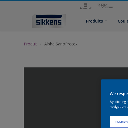
Produits
Coul
Produit
Alpha SanoProtex
We respe
By clicking
navigation, 
Cookies