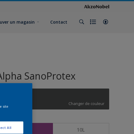
uver un magasin
Contact
Alpha SanoProtex
Metal forge
Changer de couleur
e site
ormat
ect All
5L
10L