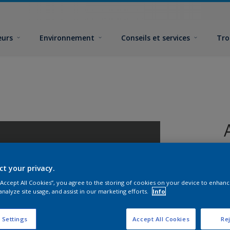
eurs
Environnement
Conseils et services
Tro
ct your privacy.
 “Accept All Cookies”, you agree to the storing of cookies on your device to enhanc
analyze site usage, and assist in our marketing efforts.
Info
F
 Settings
Accept All Cookies
Rej