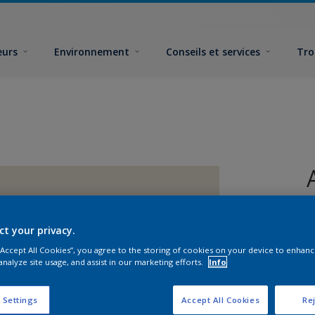
eurs
Environnement
Conseils et services
Tro
ct your privacy.
 “Accept All Cookies”, you agree to the storing of cookies on your device to enhanc
analyze site usage, and assist in our marketing efforts.
Info
F
 Settings
Accept All Cookies
Rej