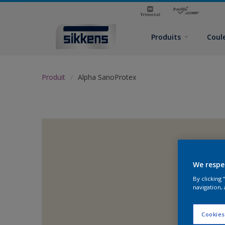
Produits
Coul
Produit
Alpha SanoProtex
We respe
By clicking
navigation, 
Cookies