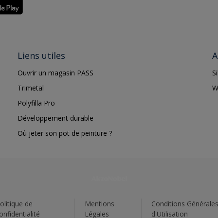
Liens utiles
A
Ouvrir un magasin PASS
S
Trimetal
W
Polyfilla Pro
Développement durable
Où jeter son pot de peinture ?
olitique de
Mentions
Conditions Générale
onfidentialité
Légales
d'Utilisation