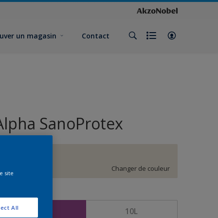
uver un magasin
Contact
Alpha SanoProtex
F8.03.85
Changer de couleur
e site
ormat
ect All
5L
10L