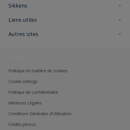
Sikkens
A propos de Sikkens
Liens utiles
Contactez nous
Ouvrir un magasin PASS
Autres sites
Trimetal
Sikkens Solutions
Polyfilla Pro
Wiki Peinture
Développement durable
Où jeter son pot de peinture ?
Politique en matière de cookies
Cookie settings
Politique de confidentialité
Mentions Légales
Conditions Générales d'Utilisation
Crédits photos