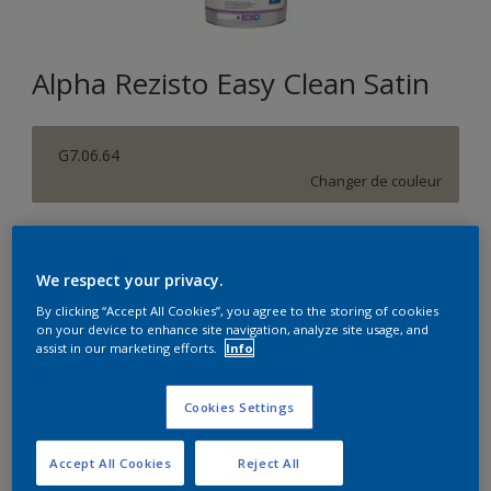
Alpha Rezisto Easy Clean Satin
G7.06.64
Changer de couleur
Format
1L
5L
10L
We respect your privacy.
By clicking “Accept All Cookies”, you agree to the storing of cookies
on your device to enhance site navigation, analyze site usage, and
Quantité
Calculateur de peinture
assist in our marketing efforts.
Info
Calculer
Cookies Settings
Accept All Cookies
Reject All