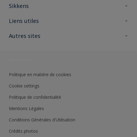
Sikkens
A propos de Sikkens
Liens utiles
Contactez nous
Ouvrir un magasin PASS
Autres sites
Trimetal
Sikkens Solutions
Polyfilla Pro
Wiki Peinture
Développement durable
Où jeter son pot de peinture ?
Politique en matière de cookies
Cookie settings
Politique de confidentialité
Mentions Légales
Conditions Générales d'Utilisation
Crédits photos