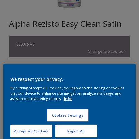
Alpha Rezisto Easy Clean Satin
W3.05.43
Changer de couleur
Format
1L
10L
We respect your privacy.
By clicking “Accept All Cookies”, you agree to the storing of cookies
on your device to enhance site navigation, analyze site usage, and
Quantité
Calculateur de peinture
assist in our marketing efforts.
Info
Calculer
Cookies Settings
Accept All Cookies
Reject All