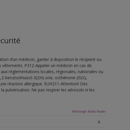
curité
ion d’un médecin, garder à disposition le récipient ou
 les vêtements. P312-Appeler un médecin en cas de
 aux réglementations locales, régionales, nationales ou
,2-benzisothiazol-3(2H)-one, octhilinone (ISO),
une réaction allergique. EUH211-Attention! Des
a pulvérisation. Ne pas respirer les aérosols ni les
Télécharger Adobe Reader