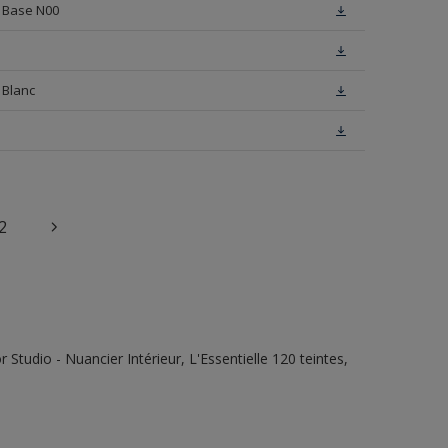
n Base N00
 Blanc
2
tudio - Nuancier Intérieur, L'Essentielle 120 teintes,