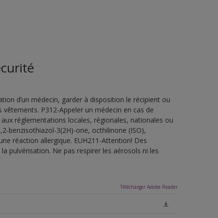
curité
ion d’un médecin, garder à disposition le récipient ou
 les vêtements. P312-Appeler un médecin en cas de
 aux réglementations locales, régionales, nationales ou
,2-benzisothiazol-3(2H)-one, octhilinone (ISO),
une réaction allergique. EUH211-Attention! Des
a pulvérisation. Ne pas respirer les aérosols ni les
Télécharger Adobe Reader