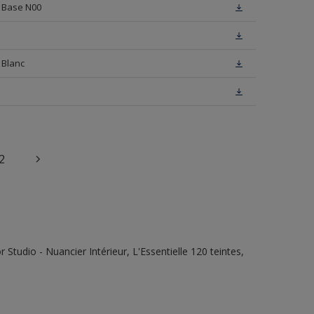
n Base N00
 Blanc
2
tudio - Nuancier Intérieur, L'Essentielle 120 teintes,