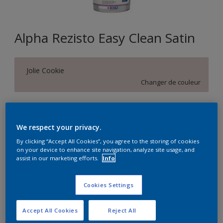
Alpha Rezisto Easy Clean Satin
Jolie Cookie
Changer de couleur
Format
1L
5L
10L
We respect your privacy.
By clicking “Accept All Cookies”, you agree to the storing of cookies
on your device to enhance site navigation, analyze site usage, and
Quantité
Calculateur de peinture
assist in our marketing efforts.
Info
Calculer
Cookies Settings
Accept All Cookies
Reject All