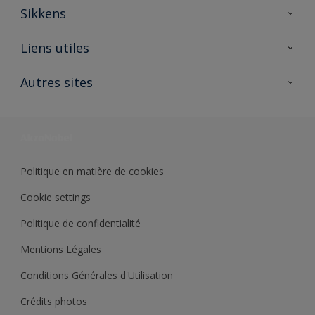
Sikkens
A propos de Sikkens
Liens utiles
Contactez nous
Ouvrir un magasin PASS
Autres sites
Trimetal
Sikkens Solutions
Polyfilla Pro
Wiki Peinture
Développement durable
Où jeter son pot de peinture ?
Politique en matière de cookies
Cookie settings
Politique de confidentialité
Mentions Légales
Conditions Générales d'Utilisation
Crédits photos