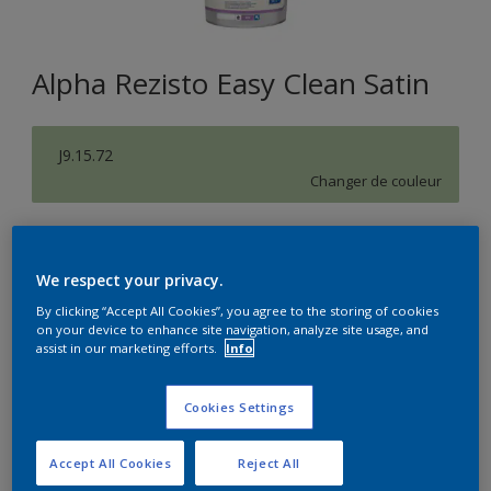
Alpha Rezisto Easy Clean Satin
J9.15.72
Changer de couleur
Format
1L
5L
10L
We respect your privacy.
By clicking “Accept All Cookies”, you agree to the storing of cookies
on your device to enhance site navigation, analyze site usage, and
Quantité
Calculateur de peinture
assist in our marketing efforts.
Info
Calculer
Cookies Settings
Accept All Cookies
Reject All