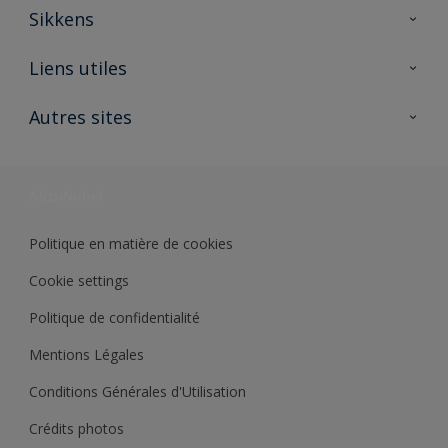
Sikkens
A propos de Sikkens
Liens utiles
Contactez nous
Ouvrir un magasin PASS
Autres sites
Trimetal
Sikkens Solutions
Polyfilla Pro
Wiki Peinture
Développement durable
Où jeter son pot de peinture ?
Politique en matière de cookies
Cookie settings
Politique de confidentialité
Mentions Légales
Conditions Générales d'Utilisation
Crédits photos