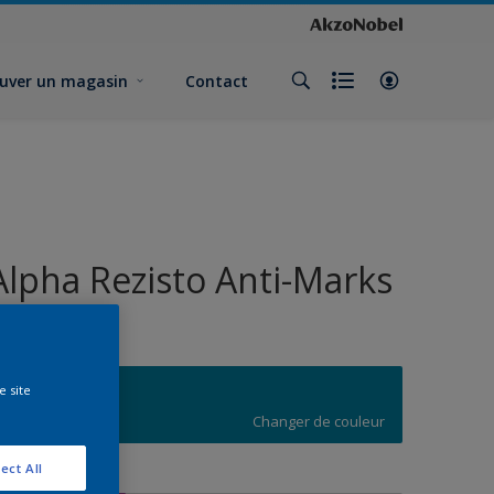
uver un magasin
Contact
Alpha Rezisto Anti-Marks
Velours
e site
R7.44.41
Changer de couleur
ect All
ormat