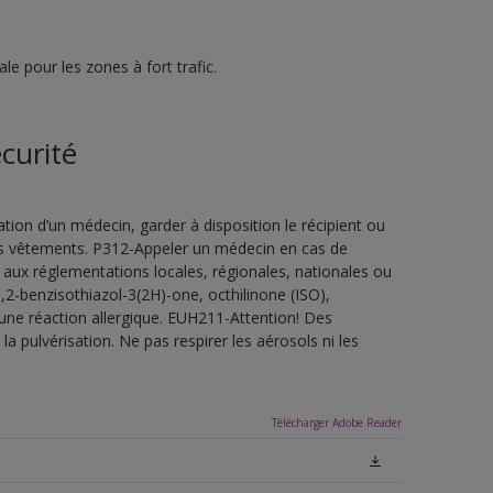
e pour les zones à fort trafic.
curité
ion d’un médecin, garder à disposition le récipient ou
 les vêtements. P312-Appeler un médecin en cas de
 aux réglementations locales, régionales, nationales ou
,2-benzisothiazol-3(2H)-one, octhilinone (ISO),
une réaction allergique. EUH211-Attention! Des
a pulvérisation. Ne pas respirer les aérosols ni les
Télécharger Adobe Reader