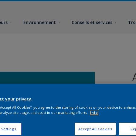
eurs
Environnement
Conseils et services
Tro
ct your privacy.
 “Accept All Cookies”, you agree to the storing of cookies on your device to enhanc
analyze site usage, and assist in our marketing efforts.
Info
 Settings
Accept All Cookies
Rej
F