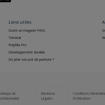
Liens utiles
A
Ouvrir un magasin PASS
S
Trimetal
W
Polyfilla Pro
Développement durable
Où jeter son pot de peinture ?
olitique de
Mentions
Conditions Générale
onfidentialité
Légales
d'Utilisation