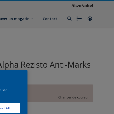
uver un magasin
Contact
Alpha Rezisto Anti-Marks
Velours
e site
Jolie Cookie
Changer de couleur
ect All
ormat