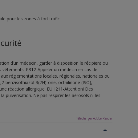
e pour les zones à fort trafic.
curité
ion d’un médecin, garder à disposition le récipient ou
 les vêtements. P312-Appeler un médecin en cas de
 aux réglementations locales, régionales, nationales ou
,2-benzisothiazol-3(2H)-one, octhilinone (ISO),
une réaction allergique. EUH211-Attention! Des
a pulvérisation. Ne pas respirer les aérosols ni les
Télécharger Adobe Reader