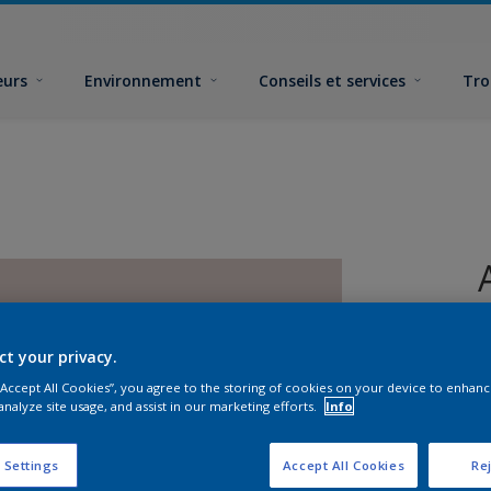
eurs
Environnement
Conseils et services
Tro
ct your privacy.
 “Accept All Cookies”, you agree to the storing of cookies on your device to enhanc
analyze site usage, and assist in our marketing efforts.
Info
 Settings
Accept All Cookies
Rej
F