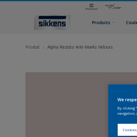
Produits
Coul
Produit
Alpha Rezisto Anti-Marks Velours
We respe
By clicking
navigation, 
Cookies