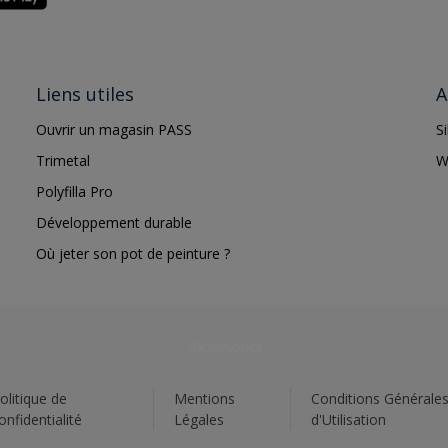
Liens utiles
A
Ouvrir un magasin PASS
S
Trimetal
W
Polyfilla Pro
Développement durable
Où jeter son pot de peinture ?
olitique de
Mentions
Conditions Générale
onfidentialité
Légales
d'Utilisation