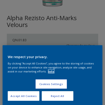
Alpha Rezisto Anti-Marks
Velours
QN.01.83
Changer de couleur
We respect your privacy.
Format
By clicking “Accept All Cookies”, you agree to the storing of cookies
1L
5L
10L
on your device to enhance site navigation, analyze site usage, and
assist in our marketing efforts.
Info
Quantité
Calculateur de peinture
Cookies Settings
Calculer
Accept All Cookies
Reject All