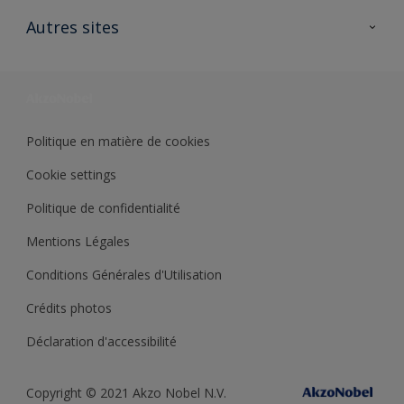
Contactez nous
Ouvrir un magasin PASS
Autres sites
Trimetal
Sikkens Solutions
Polyfilla Pro
Wiki Peinture
Développement durable
Où jeter son pot de peinture ?
Politique en matière de cookies
Cookie settings
Politique de confidentialité
Mentions Légales
Conditions Générales d'Utilisation
Crédits photos
Déclaration d'accessibilité
Copyright © 2021 Akzo Nobel N.V.