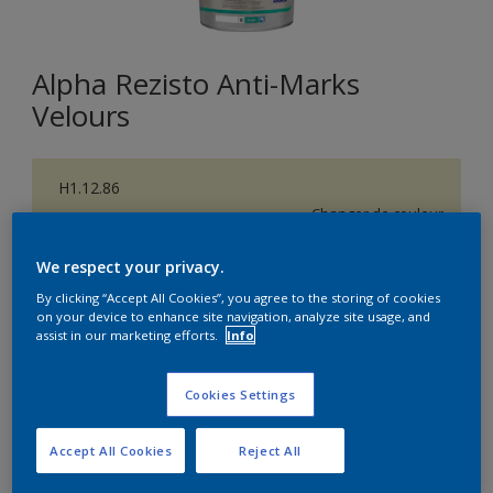
Alpha Rezisto Anti-Marks
Velours
H1.12.86
Changer de couleur
We respect your privacy.
Format
By clicking “Accept All Cookies”, you agree to the storing of cookies
1L
5L
10L
on your device to enhance site navigation, analyze site usage, and
assist in our marketing efforts.
Info
Quantité
Calculateur de peinture
Cookies Settings
Calculer
Accept All Cookies
Reject All