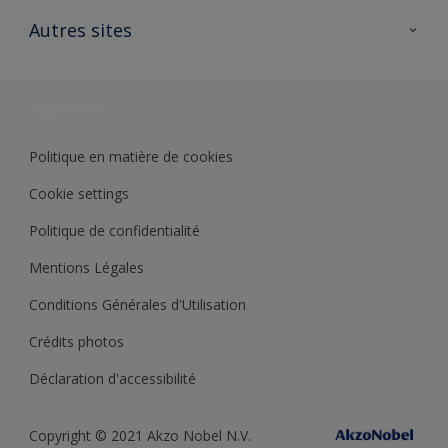
Contactez nous
Ouvrir un magasin PASS
Autres sites
Trimetal
Sikkens Solutions
Polyfilla Pro
Wiki Peinture
Développement durable
Où jeter son pot de peinture ?
Politique en matière de cookies
Cookie settings
Politique de confidentialité
Mentions Légales
Conditions Générales d'Utilisation
Crédits photos
Déclaration d'accessibilité
Copyright © 2021 Akzo Nobel N.V.