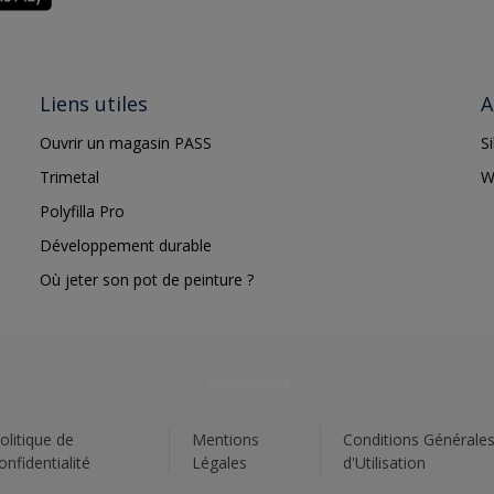
Liens utiles
A
Ouvrir un magasin PASS
S
Trimetal
W
Polyfilla Pro
Développement durable
Où jeter son pot de peinture ?
olitique de
Mentions
Conditions Générale
onfidentialité
Légales
d'Utilisation