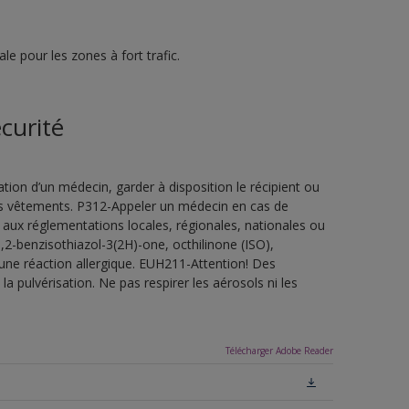
e pour les zones à fort trafic.
curité
ion d’un médecin, garder à disposition le récipient ou
 les vêtements. P312-Appeler un médecin en cas de
 aux réglementations locales, régionales, nationales ou
,2-benzisothiazol-3(2H)-one, octhilinone (ISO),
une réaction allergique. EUH211-Attention! Des
a pulvérisation. Ne pas respirer les aérosols ni les
Télécharger Adobe Reader