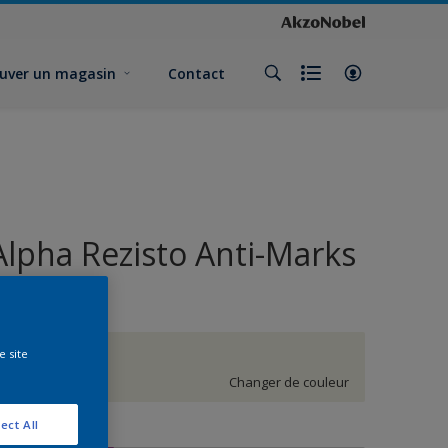
uver un magasin
Contact
Alpha Rezisto Anti-Marks
Velours
e site
H2.03.90
Changer de couleur
ect All
ormat