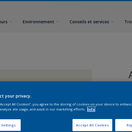
eurs
Environnement
Conseils et services
Tro
ct your privacy.
 “Accept All Cookies”, you agree to the storing of cookies on your device to enhanc
analyze site usage, and assist in our marketing efforts.
Info
 Settings
Accept All Cookies
Rej
F