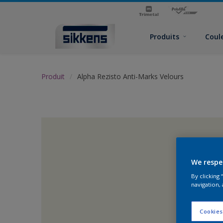
Produits
Coul
Produit
Alpha Rezisto Anti-Marks Velours
We respe
By clicking
navigation, 
Cookies