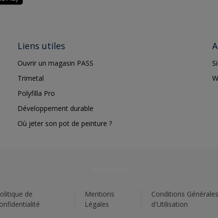
Liens utiles
A
Ouvrir un magasin PASS
S
Trimetal
W
Polyfilla Pro
Développement durable
Où jeter son pot de peinture ?
olitique de
Mentions
Conditions Générale
onfidentialité
Légales
d'Utilisation