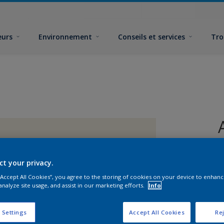
eurs
Environnement
Conseils et services
Tro
ct your privacy.
 “Accept All Cookies”, you agree to the storing of cookies on your device to enhanc
analyze site usage, and assist in our marketing efforts.
Info
 Settings
Accept All Cookies
Rej
F