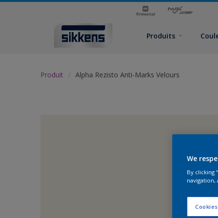
Produits
Coul
Produit
Alpha Rezisto Anti-Marks Velours
We respe
By clicking
navigation, 
Cookies