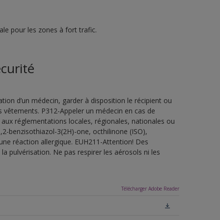
e pour les zones à fort trafic.
curité
ion d’un médecin, garder à disposition le récipient ou
 les vêtements. P312-Appeler un médecin en cas de
 aux réglementations locales, régionales, nationales ou
,2-benzisothiazol-3(2H)-one, octhilinone (ISO),
une réaction allergique. EUH211-Attention! Des
a pulvérisation. Ne pas respirer les aérosols ni les
Télécharger Adobe Reader