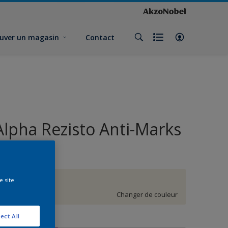
uver un magasin
Contact
Alpha Rezisto Anti-Marks
Velours
e site
G2.03.89
Changer de couleur
ect All
ormat