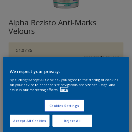
Alpha Rezisto Anti-Marks
Velours
G1.07.86
Changer de couleur
We respect your privacy.
Format
By clicking “Accept All Cookies”, you agree to the storing of cookies
1L
5L
10L
on your device to enhance site navigation, analyze site usage, and
assist in our marketing efforts.
Info
Quantité
Calculateur de peinture
Cookies Settings
Calculer
Accept All Cookies
Reject All