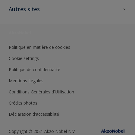
Contactez nous
Ouvrir un magasin PASS
Autres sites
Trimetal
Sikkens Solutions
Polyfilla Pro
Wiki Peinture
Développement durable
Où jeter son pot de peinture ?
Politique en matière de cookies
Cookie settings
Politique de confidentialité
Mentions Légales
Conditions Générales d'Utilisation
Crédits photos
Déclaration d'accessibilité
Copyright © 2021 Akzo Nobel N.V.