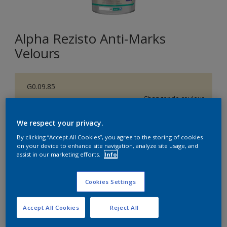
Alpha Rezisto Anti-Marks
Velours
G0.09.85
Changer de couleur
We respect your privacy.
Format
By clicking “Accept All Cookies”, you agree to the storing of cookies
1L
5L
10L
on your device to enhance site navigation, analyze site usage, and
assist in our marketing efforts.
Info
Quantité
Calculateur de peinture
Cookies Settings
Calculer
Accept All Cookies
Reject All