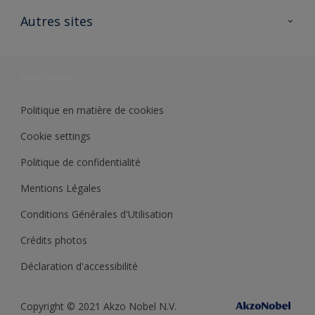
Contactez nous
Ouvrir un magasin PASS
Autres sites
Trimetal
Sikkens Solutions
Polyfilla Pro
Wiki Peinture
Développement durable
Où jeter son pot de peinture ?
Politique en matière de cookies
Cookie settings
Politique de confidentialité
Mentions Légales
Conditions Générales d'Utilisation
Crédits photos
Déclaration d'accessibilité
Copyright © 2021 Akzo Nobel N.V.