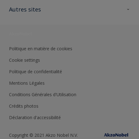
Contactez nous
Ouvrir un magasin PASS
Autres sites
Trimetal
Sikkens Solutions
Polyfilla Pro
Wiki Peinture
Développement durable
Où jeter son pot de peinture ?
Politique en matière de cookies
Cookie settings
Politique de confidentialité
Mentions Légales
Conditions Générales d'Utilisation
Crédits photos
Déclaration d'accessibilité
Copyright © 2021 Akzo Nobel N.V.