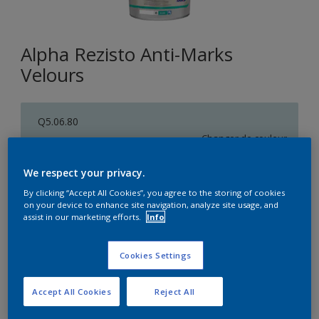
Alpha Rezisto Anti-Marks
Velours
Q5.06.80
Changer de couleur
We respect your privacy.
Format
By clicking “Accept All Cookies”, you agree to the storing of cookies
1L
5L
10L
on your device to enhance site navigation, analyze site usage, and
assist in our marketing efforts.
Info
Quantité
Calculateur de peinture
Cookies Settings
Calculer
Accept All Cookies
Reject All