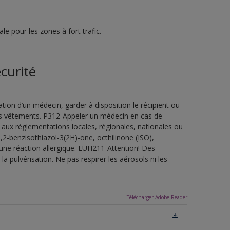
e pour les zones à fort trafic.
curité
ion d’un médecin, garder à disposition le récipient ou
 les vêtements. P312-Appeler un médecin en cas de
 aux réglementations locales, régionales, nationales ou
,2-benzisothiazol-3(2H)-one, octhilinone (ISO),
une réaction allergique. EUH211-Attention! Des
a pulvérisation. Ne pas respirer les aérosols ni les
Télécharger Adobe Reader