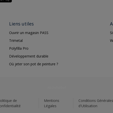
Liens utiles
A
Ouvrir un magasin PASS
S
Trimetal
W
Polyfilla Pro
Développement durable
Où jeter son pot de peinture ?
olitique de
Mentions
Conditions Générale
onfidentialité
Légales
d'Utilisation