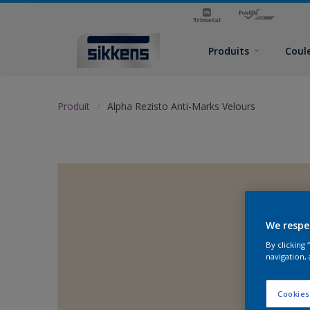
Produits
Coul
Produit
Alpha Rezisto Anti-Marks Velours
We respe
By clicking
navigation, 
Cookies