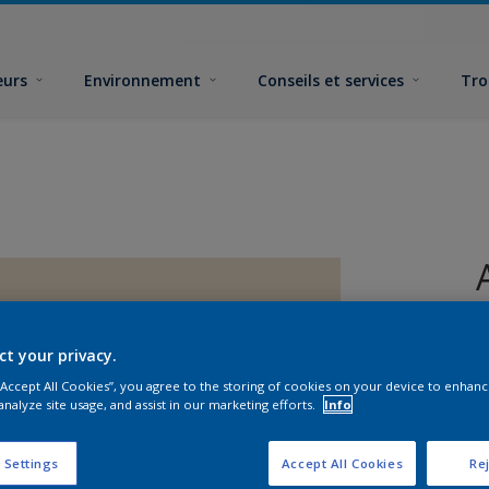
eurs
Environnement
Conseils et services
Tro
ct your privacy.
 “Accept All Cookies”, you agree to the storing of cookies on your device to enhanc
analyze site usage, and assist in our marketing efforts.
Info
 Settings
Accept All Cookies
Rej
F