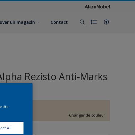
uver un magasin
Contact
Alpha Rezisto Anti-Marks
Velours
e site
F3.05.82
Changer de couleur
ect All
ormat