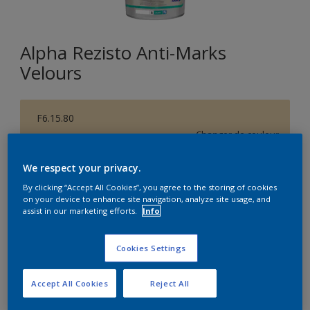
Alpha Rezisto Anti-Marks
Velours
F6.15.80
Changer de couleur
We respect your privacy.
Format
By clicking “Accept All Cookies”, you agree to the storing of cookies
1L
5L
10L
on your device to enhance site navigation, analyze site usage, and
assist in our marketing efforts.
Info
Quantité
Calculateur de peinture
Cookies Settings
Calculer
Accept All Cookies
Reject All