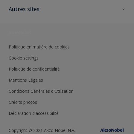
Contactez nous
Ouvrir un magasin PASS
Autres sites
Trimetal
Sikkens Solutions
Polyfilla Pro
Wiki Peinture
Développement durable
Où jeter son pot de peinture ?
Politique en matière de cookies
Cookie settings
Politique de confidentialité
Mentions Légales
Conditions Générales d'Utilisation
Crédits photos
Déclaration d'accessibilité
Copyright © 2021 Akzo Nobel N.V.