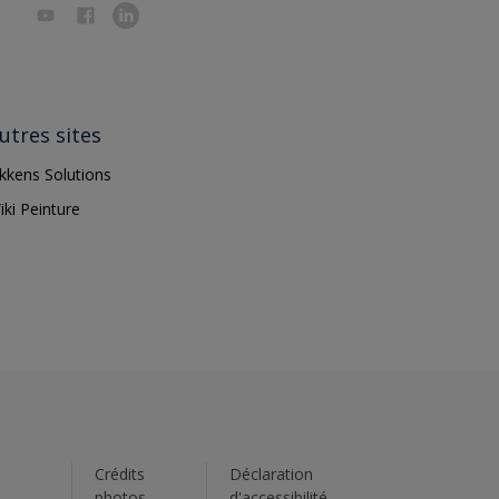
utres sites
ikkens Solutions
iki Peinture
s
Crédits
Déclaration
photos
d'accessibilité