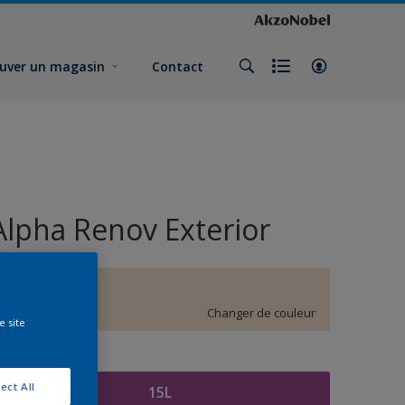
uver un magasin
Contact
Alpha Renov Exterior
E9.07.85
Changer de couleur
e site
ormat
ect All
15L