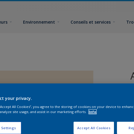
eurs
Environnement
Conseils et services
Tro
ct your privacy.
 “Accept All Cookies”, you agree to the storing of cookies on your device to enhanc
analyze site usage, and assist in our marketing efforts.
Info
F
 Settings
Accept All Cookies
Rej