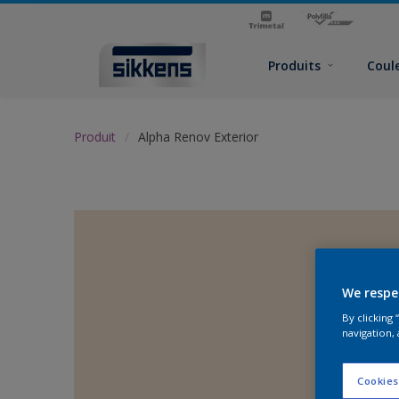
Produits
Coul
Produit
Alpha Renov Exterior
We respe
By clicking
navigation, 
Cookies