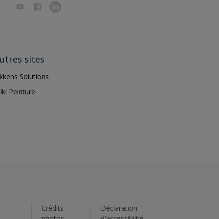
utres sites
ikkens Solutions
iki Peinture
s
Crédits
Déclaration
photos
d'accessibilité