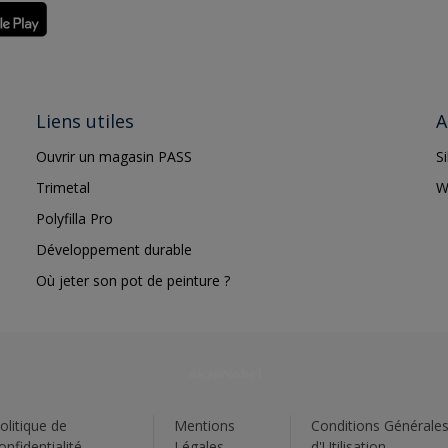
Liens utiles
A
Ouvrir un magasin PASS
S
Trimetal
W
Polyfilla Pro
Développement durable
Où jeter son pot de peinture ?
olitique de
Mentions
Conditions Générale
onfidentialité
Légales
d'Utilisation