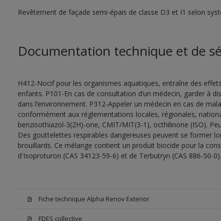
Revêtement de façade semi-épais de classe D3 et I1 selon sys
Documentation technique et de sé
H412-Nocif pour les organismes aquatiques, entraîne des effet
enfants. P101-En cas de consultation d’un médecin, garder à dispo
dans l’environnement. P312-Appeler un médecin en cas de malais
conformément aux réglementations locales, régionales, nationa
benzisothiazol-3(2H)-one, CMIT/MIT(3-1), octhilinone (ISO). Peu
Des gouttelettes respirables dangereuses peuvent se former lors 
brouillards. Ce mélange contient un produit biocide pour la con
d'Isoproturon (CAS 34123-59-6) et de Terbutryn (CAS 886-50-0)
Fiche technique Alpha Renov Exterior
FDES collective