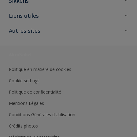
Sikkens
A propos de Sikkens
Liens utiles
Contactez nous
Ouvrir un magasin PASS
Autres sites
Trimetal
Sikkens Solutions
Polyfilla Pro
Wiki Peinture
Développement durable
Où jeter son pot de peinture ?
Politique en matière de cookies
Cookie settings
Politique de confidentialité
Mentions Légales
Conditions Générales d'Utilisation
Crédits photos