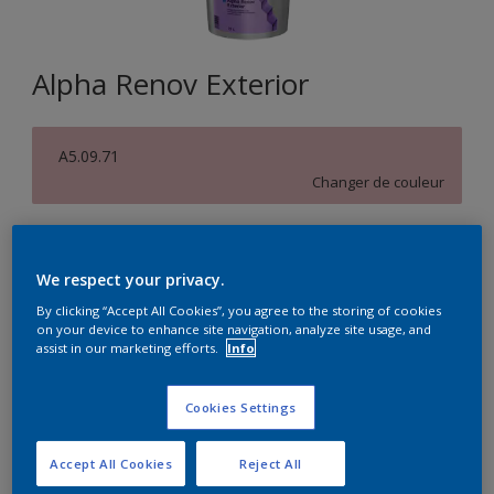
Alpha Renov Exterior
A5.09.71
Changer de couleur
Format
15L
We respect your privacy.
By clicking “Accept All Cookies”, you agree to the storing of cookies
on your device to enhance site navigation, analyze site usage, and
Quantité
Calculateur de peinture
assist in our marketing efforts.
Info
Calculer
Cookies Settings
Accept All Cookies
Reject All