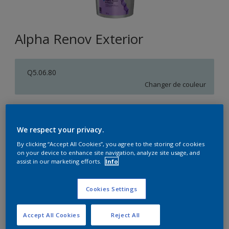
Alpha Renov Exterior
Q5.06.80
Changer de couleur
Format
15L
We respect your privacy.
By clicking “Accept All Cookies”, you agree to the storing of cookies
on your device to enhance site navigation, analyze site usage, and
Quantité
Calculateur de peinture
assist in our marketing efforts.
Info
Calculer
Cookies Settings
Accept All Cookies
Reject All