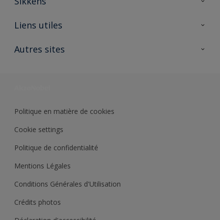
Sikkens
A propos de Sikkens
Liens utiles
Contactez nous
Ouvrir un magasin PASS
Autres sites
Trimetal
Sikkens Solutions
Polyfilla Pro
Wiki Peinture
Développement durable
Où jeter son pot de peinture ?
Politique en matière de cookies
Cookie settings
Politique de confidentialité
Mentions Légales
Conditions Générales d'Utilisation
Crédits photos