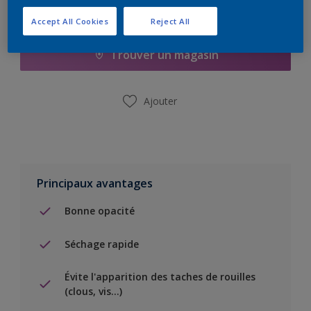
Ajouter à la liste d’achats
Accept All Cookies
Reject All
Trouver un magasin
Ajouter
Principaux avantages
Bonne opacité
Séchage rapide
Évite l'apparition des taches de rouilles
(clous, vis…)