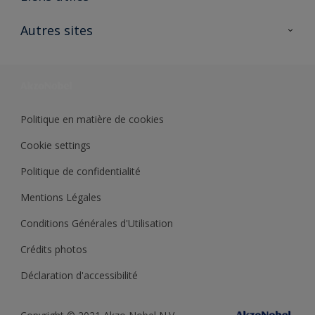
Contactez nous
Ouvrir un magasin PASS
Autres sites
Trimetal
Sikkens Solutions
Polyfilla Pro
Wiki Peinture
Développement durable
Où jeter son pot de peinture ?
Politique en matière de cookies
Cookie settings
Politique de confidentialité
Mentions Légales
Conditions Générales d'Utilisation
Crédits photos
Déclaration d'accessibilité