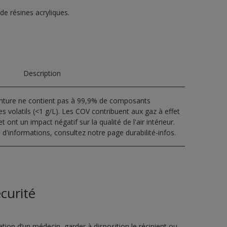
 de résines acryliques.
Description
inture ne contient pas à 99,9% de composants
s volatils (<1 g/L). Les COV contribuent aux gaz à effet
t ont un impact négatif sur la qualité de l'air intérieur.
 d'informations, consultez notre page durabilité-infos.
curité
ion d’un médecin, garder à disposition le récipient ou