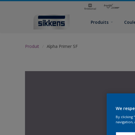
Produits
Coul
Produit
Alpha Primer SF
We respe
By clicking
navigation, 