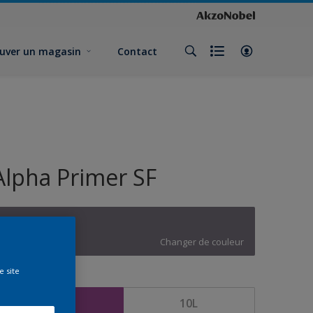
uver un magasin
Contact
Alpha Primer SF
W3.05.43
Changer de couleur
e site
ormat
5L
10L