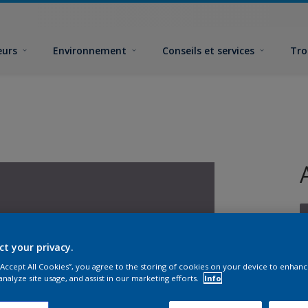
eurs
Environnement
Conseils et services
Tro
ct your privacy.
 “Accept All Cookies”, you agree to the storing of cookies on your device to enhanc
F
analyze site usage, and assist in our marketing efforts.
Info