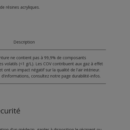
 de résines acryliques.
Description
inture ne contient pas à 99,9% de composants
s volatils (<1 g/L). Les COV contribuent aux gaz à effet
t ont un impact négatif sur la qualité de l'air intérieur.
 d'informations, consultez notre page durabilité-infos.
curité
ion d’un médecin, garder à disposition le récipient ou