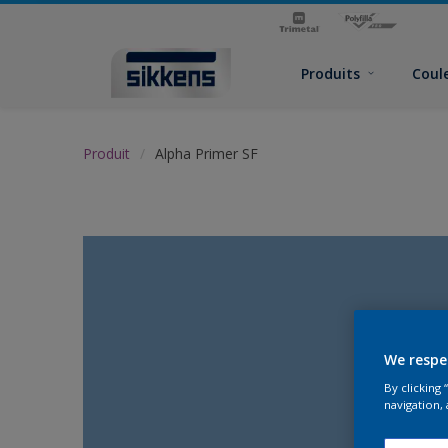
Produits
Coul
Produit
Alpha Primer SF
We respe
By clicking
navigation, 