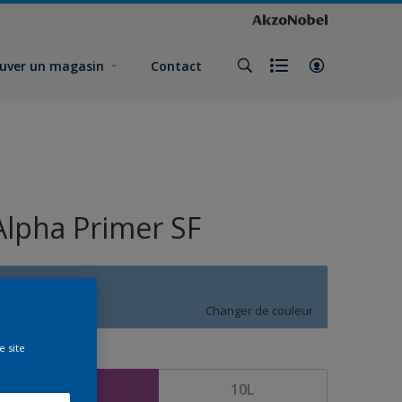
uver un magasin
Contact
Alpha Primer SF
T3.24.59
Changer de couleur
e site
ormat
5L
10L