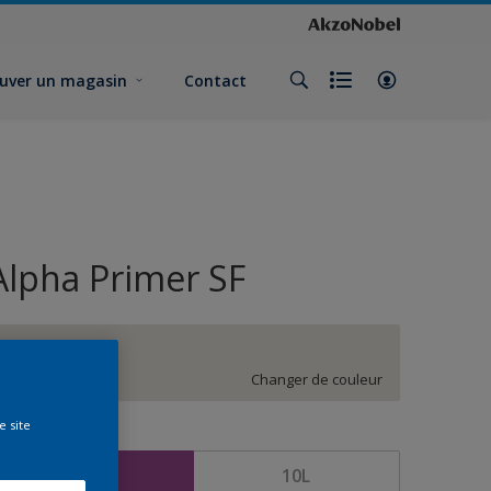
uver un magasin
Contact
Alpha Primer SF
HN.02.83
Changer de couleur
e site
ormat
5L
10L