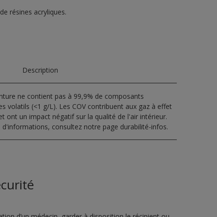
 de résines acryliques.
Description
inture ne contient pas à 99,9% de composants
s volatils (<1 g/L). Les COV contribuent aux gaz à effet
t ont un impact négatif sur la qualité de l'air intérieur.
 d'informations, consultez notre page durabilité-infos.
curité
ion d’un médecin, garder à disposition le récipient ou