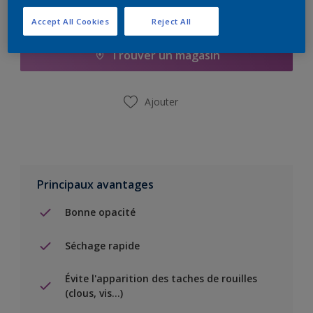
Ajouter à la liste d’achats
Accept All Cookies
Reject All
Trouver un magasin
Ajouter
Principaux avantages
Bonne opacité
Séchage rapide
Évite l'apparition des taches de rouilles
(clous, vis…)