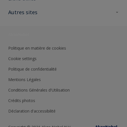
Contactez nous
Ouvrir un magasin PASS
Autres sites
Trimetal
Sikkens Solutions
Polyfilla Pro
Wiki Peinture
Développement durable
Où jeter son pot de peinture ?
Politique en matière de cookies
Cookie settings
Politique de confidentialité
Mentions Légales
Conditions Générales d'Utilisation
Crédits photos
Déclaration d'accessibilité