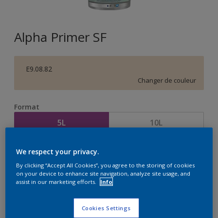
Alpha Primer SF
E9.08.82
Changer de couleur
Format
5L
10L
Quantité
Calculateur de peinture
We respect your privacy.
By clicking “Accept All Cookies”, you agree to the storing of cookies
Calculer
on your device to enhance site navigation, analyze site usage, and
assist in our marketing efforts.
Info
Cookies Settings