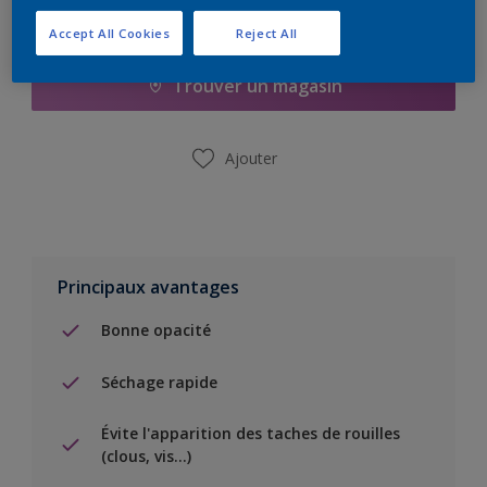
Ajouter à la liste d’achats
Accept All Cookies
Reject All
Trouver un magasin
Ajouter
Principaux avantages
Bonne opacité
Séchage rapide
Évite l'apparition des taches de rouilles
(clous, vis…)