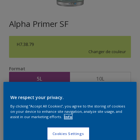
Alpha Primer SF
H7.38.79
Changer de couleur
Format
5L
10L
Quantité
Calculateur de peinture
We respect your privacy.
By clicking “Accept All Cookies”, you agree to the storing of cookies
Calculer
on your device to enhance site navigation, analyze site usage, and
assist in our marketing efforts.
Info
Cookies Settings