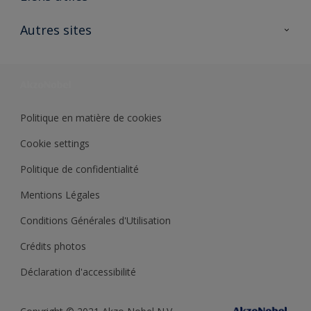
Contactez nous
Ouvrir un magasin PASS
Autres sites
Trimetal
Sikkens Solutions
Polyfilla Pro
Wiki Peinture
Développement durable
Où jeter son pot de peinture ?
Politique en matière de cookies
Cookie settings
Politique de confidentialité
Mentions Légales
Conditions Générales d'Utilisation
Crédits photos
Déclaration d'accessibilité