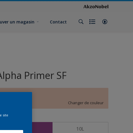
uver un magasin
Contact
Alpha Primer SF
D3.11.80
Changer de couleur
e site
ormat
5L
10L