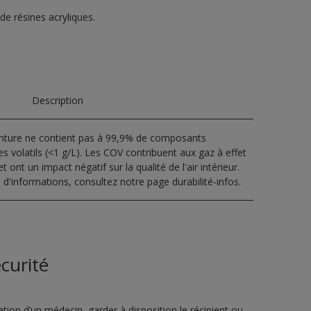
 de résines acryliques.
Description
inture ne contient pas à 99,9% de composants
s volatils (<1 g/L). Les COV contribuent aux gaz à effet
t ont un impact négatif sur la qualité de l'air intérieur.
 d'informations, consultez notre page durabilité-infos.
curité
ion d’un médecin, garder à disposition le récipient ou