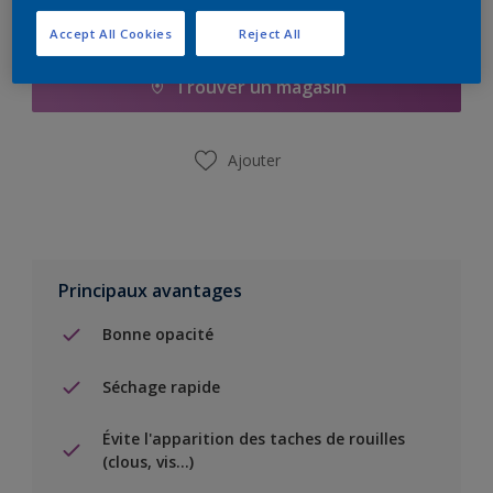
Ajouter à la liste d’achats
Accept All Cookies
Reject All
Trouver un magasin
Ajouter
Principaux avantages
Bonne opacité
Séchage rapide
Évite l'apparition des taches de rouilles
(clous, vis…)