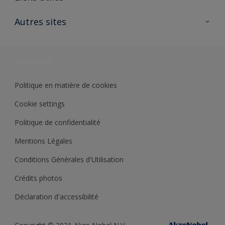
Contactez nous
Ouvrir un magasin PASS
Autres sites
Trimetal
Sikkens Solutions
Polyfilla Pro
Wiki Peinture
Développement durable
Où jeter son pot de peinture ?
Politique en matière de cookies
Cookie settings
Politique de confidentialité
Mentions Légales
Conditions Générales d'Utilisation
Crédits photos
Déclaration d'accessibilité