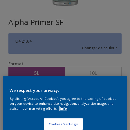
Alpha Primer SF
U4.21.64
Changer de couleur
Format
5L
10L
Quantité
Calculateur de peinture
We respect your privacy.
By clicking “Accept All Cookies”, you agree to the storing of cookies
Calculer
on your device to enhance site navigation, analyze site usage, and
assist in our marketing efforts.
Info
Cookies Settings