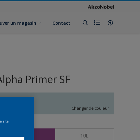
uver un magasin
Contact
Alpha Primer SF
Q5.06.80
Changer de couleur
e site
ormat
5L
10L