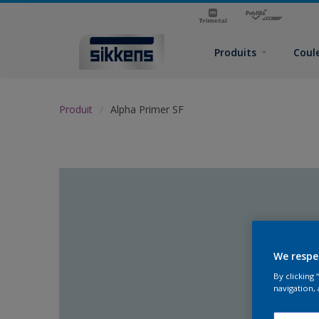
Produits
Coul
Produit
Alpha Primer SF
We respe
By clicking
navigation, 