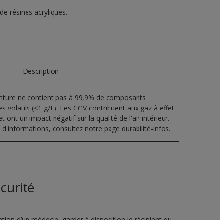
 de résines acryliques.
Description
inture ne contient pas à 99,9% de composants
s volatils (<1 g/L). Les COV contribuent aux gaz à effet
t ont un impact négatif sur la qualité de l'air intérieur.
 d'informations, consultez notre page durabilité-infos.
curité
ion d’un médecin, garder à disposition le récipient ou