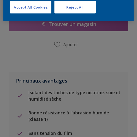
Ajouter à la liste d’achats
Accept All Cookies
Reject All
Trouver un magasin
Ajouter
Principaux avantages
Isolant des taches de type nicotine, suie et
humidité sèche
Bonne résistance à l'abrasion humide
(classe 1)
Sans tension du film