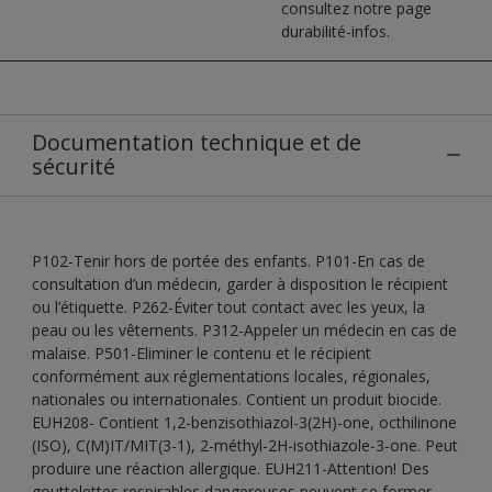
consultez notre page
durabilité-infos.
Documentation technique et de
sécurité
P102-Tenir hors de portée des enfants. P101-En cas de
consultation d’un médecin, garder à disposition le récipient
ou l’étiquette. P262-Éviter tout contact avec les yeux, la
peau ou les vêtements. P312-Appeler un médecin en cas de
malaise. P501-Eliminer le contenu et le récipient
conformément aux réglementations locales, régionales,
nationales ou internationales. Contient un produit biocide.
EUH208- Contient 1,2-benzisothiazol-3(2H)-one, octhilinone
(ISO), C(M)IT/MIT(3-1), 2-méthyl-2H-isothiazole-3-one. Peut
produire une réaction allergique. EUH211-Attention! Des
gouttelettes respirables dangereuses peuvent se former