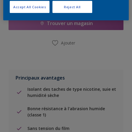
Ajouter à la liste d’achats
Accept All Cookies
Reject All
Trouver un magasin
Ajouter
Principaux avantages
Isolant des taches de type nicotine, suie et
humidité sèche
Bonne résistance à l'abrasion humide
(classe 1)
Sans tension du film