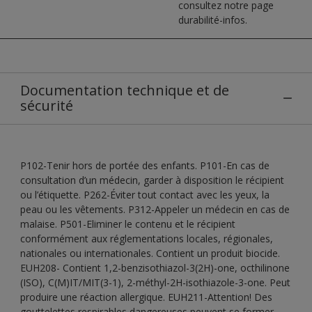
consultez notre page
durabilité-infos.
Documentation technique et de
sécurité
P102-Tenir hors de portée des enfants. P101-En cas de
consultation d’un médecin, garder à disposition le récipient
ou l’étiquette. P262-Éviter tout contact avec les yeux, la
peau ou les vêtements. P312-Appeler un médecin en cas de
malaise. P501-Eliminer le contenu et le récipient
conformément aux réglementations locales, régionales,
nationales ou internationales. Contient un produit biocide.
EUH208- Contient 1,2-benzisothiazol-3(2H)-one, octhilinone
(ISO), C(M)IT/MIT(3-1), 2-méthyl-2H-isothiazole-3-one. Peut
produire une réaction allergique. EUH211-Attention! Des
gouttelettes respirables dangereuses peuvent se former