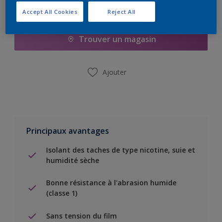
Ajouter à la liste d’achats
Accept All Cookies
Reject All
Trouver un magasin
Ajouter
Principaux avantages
Isolant des taches de type nicotine, suie et
humidité sèche
Bonne résistance à l'abrasion humide
(classe 1)
Sans tension du film