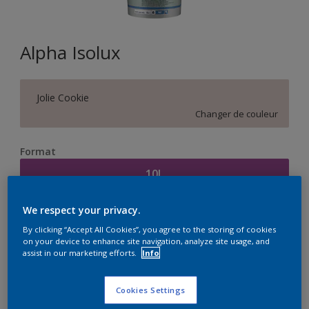
Alpha Isolux
Jolie Cookie
Changer de couleur
Format
10L
We respect your privacy.
Quantité
Calculateur de peinture
By clicking “Accept All Cookies”, you agree to the storing of cookies
Calculer
on your device to enhance site navigation, analyze site usage, and
assist in our marketing efforts.
Info
Cookies Settings