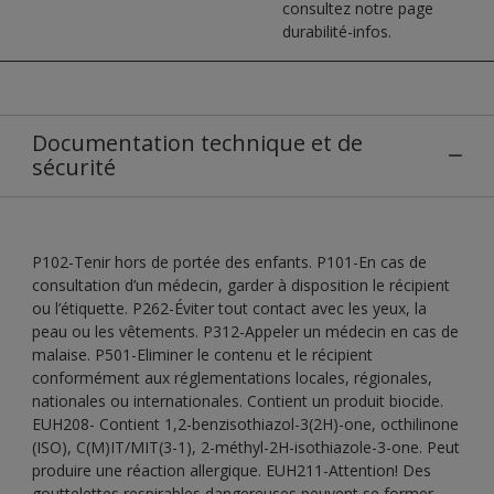
consultez notre page
durabilité-infos.
Documentation technique et de
sécurité
P102-Tenir hors de portée des enfants. P101-En cas de
consultation d’un médecin, garder à disposition le récipient
ou l’étiquette. P262-Éviter tout contact avec les yeux, la
peau ou les vêtements. P312-Appeler un médecin en cas de
malaise. P501-Eliminer le contenu et le récipient
conformément aux réglementations locales, régionales,
nationales ou internationales. Contient un produit biocide.
EUH208- Contient 1,2-benzisothiazol-3(2H)-one, octhilinone
(ISO), C(M)IT/MIT(3-1), 2-méthyl-2H-isothiazole-3-one. Peut
produire une réaction allergique. EUH211-Attention! Des
gouttelettes respirables dangereuses peuvent se former