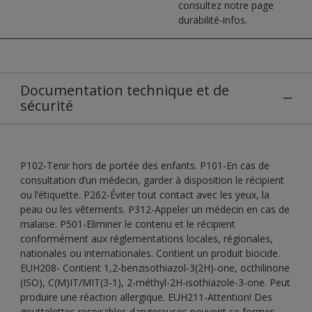
consultez notre page
durabilité-infos.
Documentation technique et de
sécurité
P102-Tenir hors de portée des enfants. P101-En cas de
consultation d’un médecin, garder à disposition le récipient
ou l’étiquette. P262-Éviter tout contact avec les yeux, la
peau ou les vêtements. P312-Appeler un médecin en cas de
malaise. P501-Eliminer le contenu et le récipient
conformément aux réglementations locales, régionales,
nationales ou internationales. Contient un produit biocide.
EUH208- Contient 1,2-benzisothiazol-3(2H)-one, octhilinone
(ISO), C(M)IT/MIT(3-1), 2-méthyl-2H-isothiazole-3-one. Peut
produire une réaction allergique. EUH211-Attention! Des
gouttelettes respirables dangereuses peuvent se former