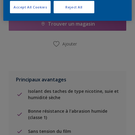
Ajouter à la liste d’achats
Accept All Cookies
Reject All
Trouver un magasin
Ajouter
Principaux avantages
Isolant des taches de type nicotine, suie et
humidité sèche
Bonne résistance à l'abrasion humide
(classe 1)
Sans tension du film