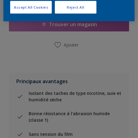
Ajouter à la liste d’achats
Accept All Cookies
Reject All
Trouver un magasin
Ajouter
Principaux avantages
Isolant des taches de type nicotine, suie et
humidité sèche
Bonne résistance à l'abrasion humide
(classe 1)
Sans tension du film