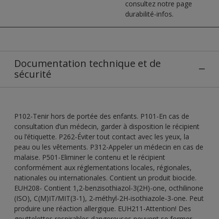
consultez notre page
durabilité-infos.
Documentation technique et de
sécurité
P102-Tenir hors de portée des enfants. P101-En cas de
consultation d’un médecin, garder à disposition le récipient
ou l’étiquette. P262-Éviter tout contact avec les yeux, la
peau ou les vêtements. P312-Appeler un médecin en cas de
malaise. P501-Eliminer le contenu et le récipient
conformément aux réglementations locales, régionales,
nationales ou internationales. Contient un produit biocide.
EUH208- Contient 1,2-benzisothiazol-3(2H)-one, octhilinone
(ISO), C(M)IT/MIT(3-1), 2-méthyl-2H-isothiazole-3-one. Peut
produire une réaction allergique. EUH211-Attention! Des
gouttelettes respirables dangereuses peuvent se former