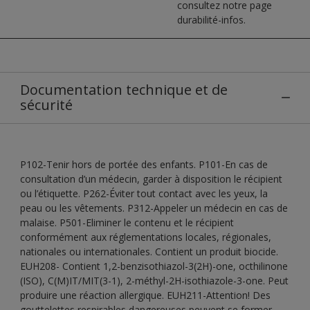
consultez notre page
durabilité-infos.
Documentation technique et de
sécurité
P102-Tenir hors de portée des enfants. P101-En cas de
consultation d’un médecin, garder à disposition le récipient
ou l’étiquette. P262-Éviter tout contact avec les yeux, la
peau ou les vêtements. P312-Appeler un médecin en cas de
malaise. P501-Eliminer le contenu et le récipient
conformément aux réglementations locales, régionales,
nationales ou internationales. Contient un produit biocide.
EUH208- Contient 1,2-benzisothiazol-3(2H)-one, octhilinone
(ISO), C(M)IT/MIT(3-1), 2-méthyl-2H-isothiazole-3-one. Peut
produire une réaction allergique. EUH211-Attention! Des
gouttelettes respirables dangereuses peuvent se former