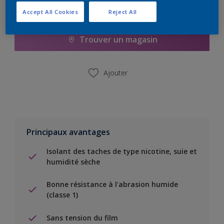
Ajouter à la liste d’achats
Accept All Cookies
Reject All
Trouver un magasin
Ajouter
Principaux avantages
Isolant des taches de type nicotine, suie et
humidité sèche
Bonne résistance à l'abrasion humide
(classe 1)
Sans tension du film